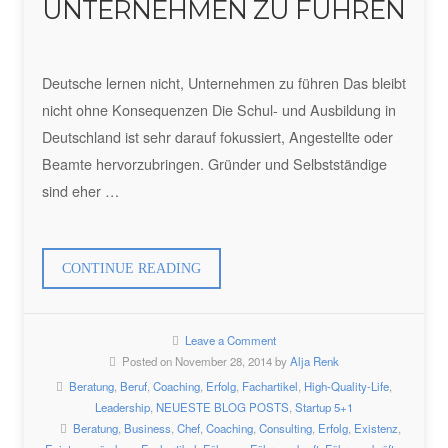
UNTERNEHMEN ZU FÜHREN
Deutsche lernen nicht, Unternehmen zu führen Das bleibt
nicht ohne Konsequenzen Die Schul- und Ausbildung in
Deutschland ist sehr darauf fokussiert, Angestellte oder
Beamte hervorzubringen. Gründer und Selbstständige
sind eher …
„DEUTSCHE
CONTINUE READING
LERNEN
NICHT,
Leave a Comment
UNTERNEHMEN
Posted on November 28, 2014 by
Alja Renk
ZU
Beratung
,
Beruf
,
Coaching
,
Erfolg
,
Fachartikel
,
High-Quality-Life
,
FÜHREN“
Leadership
,
NEUESTE BLOG POSTS
,
Startup 5+1
Beratung
,
Business
,
Chef
,
Coaching
,
Consulting
,
Erfolg
,
Existenz
,