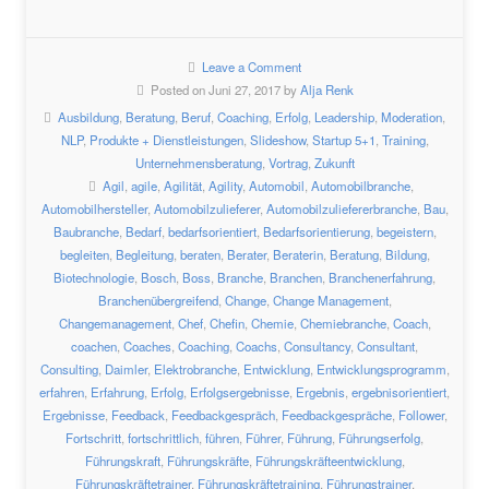
Leave a Comment
Posted on Juni 27, 2017 by
Alja Renk
Ausbildung
,
Beratung
,
Beruf
,
Coaching
,
Erfolg
,
Leadership
,
Moderation
,
NLP
,
Produkte + Dienstleistungen
,
Slideshow
,
Startup 5+1
,
Training
,
Unternehmensberatung
,
Vortrag
,
Zukunft
Agil
,
agile
,
Agilität
,
Agility
,
Automobil
,
Automobilbranche
,
Automobilhersteller
,
Automobilzulieferer
,
Automobilzuliefererbranche
,
Bau
,
Baubranche
,
Bedarf
,
bedarfsorientiert
,
Bedarfsorientierung
,
begeistern
,
begleiten
,
Begleitung
,
beraten
,
Berater
,
Beraterin
,
Beratung
,
Bildung
,
Biotechnologie
,
Bosch
,
Boss
,
Branche
,
Branchen
,
Branchenerfahrung
,
Branchenübergreifend
,
Change
,
Change Management
,
Changemanagement
,
Chef
,
Chefin
,
Chemie
,
Chemiebranche
,
Coach
,
coachen
,
Coaches
,
Coaching
,
Coachs
,
Consultancy
,
Consultant
,
Consulting
,
Daimler
,
Elektrobranche
,
Entwicklung
,
Entwicklungsprogramm
,
erfahren
,
Erfahrung
,
Erfolg
,
Erfolgsergebnisse
,
Ergebnis
,
ergebnisorientiert
,
Ergebnisse
,
Feedback
,
Feedbackgespräch
,
Feedbackgespräche
,
Follower
,
Fortschritt
,
fortschrittlich
,
führen
,
Führer
,
Führung
,
Führungserfolg
,
Führungskraft
,
Führungskräfte
,
Führungskräfteentwicklung
,
Führungskräftetrainer
,
Führungskräftetraining
,
Führungstrainer
,