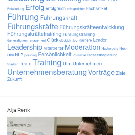
Erfolg
erfolgreich
Fachartikel
Entwicklung
erfolgreicher
Führung
Führungskraft
Führungskräfte
Führungskräfteentwicklung
Führungskräftetraining
Führungstraining
Glück
Leader
Karriere
Generationenmanagement
glücklich
Job
Leadership
Moderation
Mitarbeiter
Neu-
Nachwuchs
Persönlichkeit
NLP
Ulm
Prozessbegleitung
persolog
Potenzial
Training
Team
Ulm
Unternehmen
Stärken
Unternehmensberatung
Vorträge
Ziele
Zukunft
Alja Renk