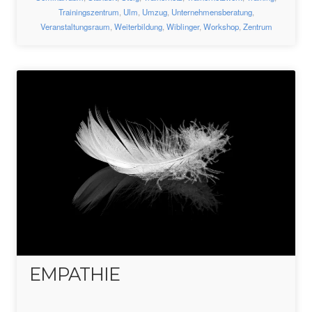
Trainingszentrum
,
Ulm
,
Umzug
,
Unternehmensberatung
,
Veranstaltungsraum
,
Weiterbildung
,
Wiblinger
,
Workshop
,
Zentrum
EMPATHIE