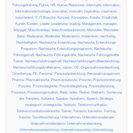
Führungstraining
,
Future
,
HR
,
Human Resources
,
Informatik
,
Information
,
Informationstechnologie
,
Innovation
,
innovativ
,
Inspiration
,
inspirieren
,
inspirierend
,
IT
,
IT-Branche
,
Konzept
,
Konzeption
,
Kreativ
,
Kreativität
,
Kunde
,
Kunden
,
Leader
,
Leadership
,
leading
,
Management
,
managen
,
Manager
,
Maschinenbau
,
Maschinenbaubranche
,
Mercedes
,
Mercedes-
Benz
,
Moderation
,
Moderator
,
Moderatorin
,
moderieren
,
nachhaltig
,
Nachhaltigkeit
,
Nachwuchs-Entwicklung
,
Nachwuchs-Entwicklungs-
Programm
,
Nachwuchs-Entwicklungsprogramm
,
Nachwuchs-
Führungskraft
,
Nachwuchs-Führungskräfte
,
Nachwuchs-Führungskräfte-
Trainer
,
Nachwuchsführungskraft
,
Nachwuchsführungskräfteentwicklung
,
Nachwuchsführungskräftetrainer
,
nutzen
,
OE
,
Organisationsentwicklung
,
Orientierung
,
PE
,
Personal
,
Personalentwicklung
,
Personalmanagement
,
Pharma
,
Pharmabranche
,
Pharmazeutische
,
Porsche
,
Praxisorientierung
,
Prozess
,
Prozessbegleiter
,
Prozessbegleitung
,
Prozessberatung
,
Prozesse
,
Prozessorganisation
,
Rede
,
reden
,
Redner
,
Rednerin
,
Sicherung
des Transfers
,
Software
,
Speaker
,
Speakerin
,
Speech
,
Strategie
,
strategisch
,
strategische
,
Telekom
,
Telekommunikation
,
Telekommunikationsbranche
,
Trainer
,
Trainerin
,
trainieren
,
Training
,
Transfer
,
Transfersicherung
,
Unternehmen
,
Unternehmensberater
,
Unternehmensberaterin
,
Unternehmensberatung
,
Unternehmensentwicklung
,
Unternehmenserfolg
,
Unterstützung
,