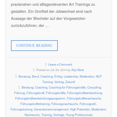
praxisnahen und alltagsrelevanten Art Trainings zu
gestalten. Ein Großteil der Jobwechsel sind nach
Aussage der Wechsler auf den Vorgesetzten
zurückzuführen, der …
„WACHSTUM
CONTINUE READING
UND
ERFOLG
Leave a Comment
ALS
Posted on Juli 24, 2014 by
Alja Renk
FÜHRUNGSKRAFT“
Beratung
,
Beruf
,
Coaching
,
Erfolg
,
Leadership
,
Moderation
,
NLP
,
Training
,
Vortrag
,
Zukunft
Beratung
,
Coaching
,
Coaching für Führungskräfte
,
Consulting
,
Führung
,
Führungskraft
,
Führungskräfte
,
Führungskräfteentwicklung
,
Führungskräfteentwicklungsprogramm
,
Führungskräftenachwuchs
,
Führungskräftetraining
,
Führungsnachwuchs
,
Führungsstil
,
Führungstraining
,
Generationenmanagement
,
High Potentials
,
Moderation
,
Nachwuchs
,
Training
,
Vorträge
,
Young Professionals