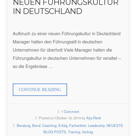
NEUEN FÜHRUNGSKULTUR
IN DEUTSCHLAND
Aufbruch zu einer neuen Führungskultur in Deutschland
Manager halten den Führungsstil in deutschen
Unternehmen für überholt Viele Manager halten die
Führungskultur in deutschen Unternehmen für veraltet –
so die Ergebnisse …
„AUFBRUCH
CONTINUE READING
ZU
EINER
1 Comment
NEUEN
Posted on Oktober 16, 2014 by
Alja Renk
FÜHRUNGSKULTUR
Beratung
,
Beruf
,
Coaching
,
Erfolg
,
Fachartikel
,
Leadership
,
NEUESTE
IN
BLOG POSTS
,
Training
,
Vortrag
DEUTSCHLAND“