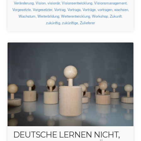
Veränderung
,
Vision
,
visionär
,
Visionsentwicklung
,
Visionsmanagement
,
Vorgesetzte
,
Vorgesetzter
,
Vortrag
,
Vortraga
,
Vorträge
,
vortragen
,
wachsen
,
Wachstum
,
Weiterbildung
,
Weiterentwicklung
,
Workshop
,
Zukunft
,
zukünftig
,
zukünftige
,
Zulieferer
DEUTSCHE LERNEN NICHT,