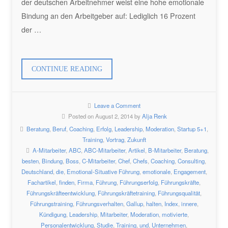
der deutschen Arbeitnehmer weist eine hohe emotionale
Bindung an den Arbeitgeber auf: Lediglich 16 Prozent
der …
„DEUTSCHLAND
CONTINUE READING
VERLIERT
SEINE
Leave a Comment
MOTIVIERTEN
Posted on August 2, 2014 by
Alja Renk
MITARBEITER“
Beratung
,
Beruf
,
Coaching
,
Erfolg
,
Leadership
,
Moderation
,
Startup 5+1
,
Training
,
Vortrag
,
Zukunft
A-Mitarbeiter
,
ABC
,
ABC-Mitarbeiter
,
Artikel
,
B-Mitarbeiter
,
Beratung
,
besten
,
Bindung
,
Boss
,
C-Mitarbeiter
,
Chef
,
Chefs
,
Coaching
,
Consulting
,
Deutschland
,
die
,
Emotional-Situative Führung
,
emotionale
,
Engagement
,
Fachartikel
,
finden
,
Firma
,
Führung
,
Führungserfolg
,
Führungskräfte
,
Führungskräfteentwicklung
,
Führungskräftetraining
,
Führungsqualität
,
Führungstraining
,
Führungsverhalten
,
Gallup
,
halten
,
Index
,
innere
,
Kündigung
,
Leadership
,
Mitarbeiter
,
Moderation
,
motivierte
,
Personalentwicklung
,
Studie
,
Training
,
und
,
Unternehmen
,