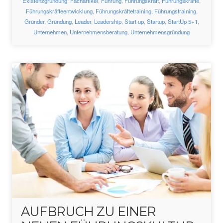
Existenzgründung
,
Fachartikel
,
Führung
,
Führungskraft
,
Führungskräfte
,
Führungskräfteentwicklung
,
Führungskräftetraining
,
Führungstraining
,
Gründer
,
Gründung
,
Leader
,
Leadership
,
Start up
,
Startup
,
StartUp 5+1
,
Unternehmen
,
Unternehmensberatung
,
Unternehmensgründung
AUFBRUCH ZU EINER