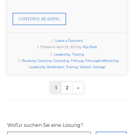
„FÜHRUNGSKRÄFTETRAINING
CONTINUE READING
IN
HAMBURG“
Leave a Comment
Posted on April 23, 2013 by
Alja Renk
Leadership
,
Training
Beratung
,
Coaching
,
Consulting
,
Führung
,
Führungskräftetraining
,
Leadership
,
Moderation
,
Training
,
Verkauf
,
Vorträge
SEITENNUMMERIE
Next
1
2
»
DER
Page
BEITRÄGE
Wofür suchen Sie eine Lösung?