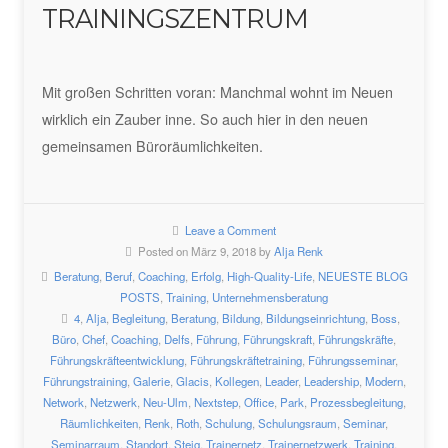
TRAININGSZENTRUM
Mit großen Schritten voran: Manchmal wohnt im Neuen
wirklich ein Zauber inne. So auch hier in den neuen
gemeinsamen Büroräumlichkeiten.
Leave a Comment
Posted on März 9, 2018 by
Alja Renk
Beratung
,
Beruf
,
Coaching
,
Erfolg
,
High-Quality-Life
,
NEUESTE BLOG
POSTS
,
Training
,
Unternehmensberatung
4
,
Alja
,
Begleitung
,
Beratung
,
Bildung
,
Bildungseinrichtung
,
Boss
,
Büro
,
Chef
,
Coaching
,
Delfs
,
Führung
,
Führungskraft
,
Führungskräfte
,
Führungskräfteentwicklung
,
Führungskräftetraining
,
Führungsseminar
,
Führungstraining
,
Galerie
,
Glacis
,
Kollegen
,
Leader
,
Leadership
,
Modern
,
Network
,
Netzwerk
,
Neu-Ulm
,
Nextstep
,
Office
,
Park
,
Prozessbegleitung
,
Räumlichkeiten
,
Renk
,
Roth
,
Schulung
,
Schulungsraum
,
Seminar
,
Seminarraum
,
Standort
,
Steig
,
Trainernetz
,
Trainernetzwerk
,
Training
,