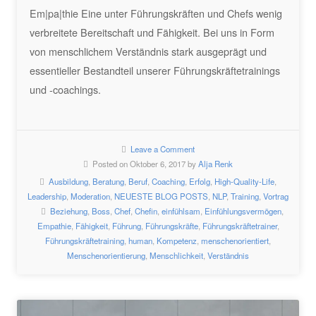
Em|pa|thie Eine unter Führungskräften und Chefs wenig
verbreitete Bereitschaft und Fähigkeit. Bei uns in Form
von menschlichem Verständnis stark ausgeprägt und
essentieller Bestandteil unserer Führungskräftetrainings
und -coachings.
Leave a Comment
Posted on Oktober 6, 2017 by
Alja Renk
Ausbildung
,
Beratung
,
Beruf
,
Coaching
,
Erfolg
,
High-Quality-Life
,
Leadership
,
Moderation
,
NEUESTE BLOG POSTS
,
NLP
,
Training
,
Vortrag
Beziehung
,
Boss
,
Chef
,
Chefin
,
einfühlsam
,
Einfühlungsvermögen
,
Empathie
,
Fähigkeit
,
Führung
,
Führungskräfte
,
Führungskräftetrainer
,
Führungskräftetraining
,
human
,
Kompetenz
,
menschenorientiert
,
Menschenorientierung
,
Menschlichkeit
,
Verständnis