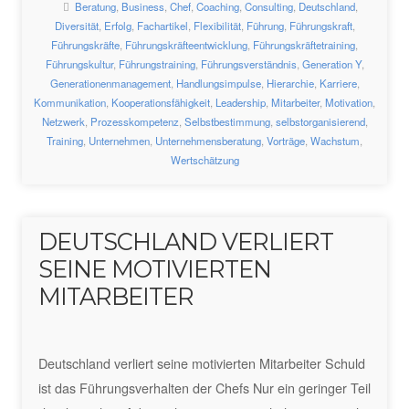
Beratung
,
Business
,
Chef
,
Coaching
,
Consulting
,
Deutschland
,
Diversität
,
Erfolg
,
Fachartikel
,
Flexibilität
,
Führung
,
Führungskraft
,
Führungskräfte
,
Führungskräfteentwicklung
,
Führungskräftetraining
,
Führungskultur
,
Führungstraining
,
Führungsverständnis
,
Generation Y
,
Generationenmanagement
,
Handlungsimpulse
,
Hierarchie
,
Karriere
,
Kommunikation
,
Kooperationsfähigkeit
,
Leadership
,
Mitarbeiter
,
Motivation
,
Netzwerk
,
Prozesskompetenz
,
Selbstbestimmung
,
selbstorganisierend
,
Training
,
Unternehmen
,
Unternehmensberatung
,
Vorträge
,
Wachstum
,
Wertschätzung
DEUTSCHLAND VERLIERT
SEINE MOTIVIERTEN
MITARBEITER
Deutschland verliert seine motivierten Mitarbeiter Schuld
ist das Führungsverhalten der Chefs Nur ein geringer Teil