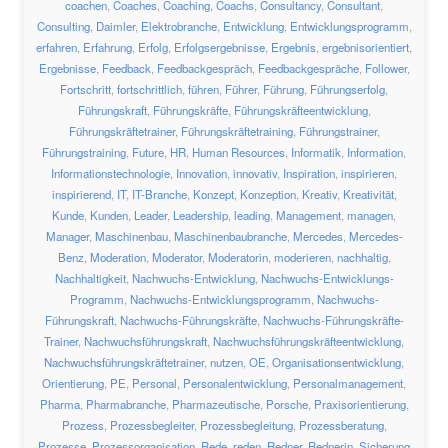
coachen
,
Coaches
,
Coaching
,
Coachs
,
Consultancy
,
Consultant
,
Consulting
,
Daimler
,
Elektrobranche
,
Entwicklung
,
Entwicklungsprogramm
,
erfahren
,
Erfahrung
,
Erfolg
,
Erfolgsergebnisse
,
Ergebnis
,
ergebnisorientiert
,
Ergebnisse
,
Feedback
,
Feedbackgespräch
,
Feedbackgespräche
,
Follower
,
Fortschritt
,
fortschrittlich
,
führen
,
Führer
,
Führung
,
Führungserfolg
,
Führungskraft
,
Führungskräfte
,
Führungskräfteentwicklung
,
Führungskräftetrainer
,
Führungskräftetraining
,
Führungstrainer
,
Führungstraining
,
Future
,
HR
,
Human Resources
,
Informatik
,
Information
,
Informationstechnologie
,
Innovation
,
innovativ
,
Inspiration
,
inspirieren
,
inspirierend
,
IT
,
IT-Branche
,
Konzept
,
Konzeption
,
Kreativ
,
Kreativität
,
Kunde
,
Kunden
,
Leader
,
Leadership
,
leading
,
Management
,
managen
,
Manager
,
Maschinenbau
,
Maschinenbaubranche
,
Mercedes
,
Mercedes-
Benz
,
Moderation
,
Moderator
,
Moderatorin
,
moderieren
,
nachhaltig
,
Nachhaltigkeit
,
Nachwuchs-Entwicklung
,
Nachwuchs-Entwicklungs-
Programm
,
Nachwuchs-Entwicklungsprogramm
,
Nachwuchs-
Führungskraft
,
Nachwuchs-Führungskräfte
,
Nachwuchs-Führungskräfte-
Trainer
,
Nachwuchsführungskraft
,
Nachwuchsführungskräfteentwicklung
,
Nachwuchsführungskräftetrainer
,
nutzen
,
OE
,
Organisationsentwicklung
,
Orientierung
,
PE
,
Personal
,
Personalentwicklung
,
Personalmanagement
,
Pharma
,
Pharmabranche
,
Pharmazeutische
,
Porsche
,
Praxisorientierung
,
Prozess
,
Prozessbegleiter
,
Prozessbegleitung
,
Prozessberatung
,
Prozesse
,
Prozessorganisation
,
Rede
,
reden
,
Redner
,
Rednerin
,
Sicherung