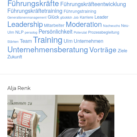
Führungskräfte
Führungskräfteentwicklung
Führungskräftetraining
Führungstraining
Glück
Leader
Karriere
Generationenmanagement
glücklich
Job
Leadership
Moderation
Mitarbeiter
Neu-
Nachwuchs
Persönlichkeit
NLP
Ulm
Prozessbegleitung
persolog
Potenzial
Training
Team
Ulm
Unternehmen
Stärken
Unternehmensberatung
Vorträge
Ziele
Zukunft
Alja Renk