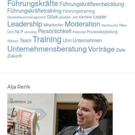
Führungskräfte
Führungskräfteentwicklung
Führungskräftetraining
Führungstraining
Glück
Leader
Karriere
Generationenmanagement
glücklich
Job
Leadership
Moderation
Mitarbeiter
Neu-
Nachwuchs
Persönlichkeit
NLP
Ulm
Prozessbegleitung
persolog
Potenzial
Training
Team
Ulm
Unternehmen
Stärken
Unternehmensberatung
Vorträge
Ziele
Zukunft
Alja Renk