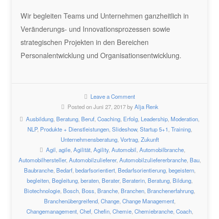
Wir begleiten Teams und Unternehmen ganzheitlich in
Veränderungs- und Innovationsprozessen sowie
strategischen Projekten in den Bereichen
Personalentwicklung und Organisationsentwicklung.
Leave a Comment
Posted on Juni 27, 2017 by
Alja Renk
Ausbildung
,
Beratung
,
Beruf
,
Coaching
,
Erfolg
,
Leadership
,
Moderation
,
NLP
,
Produkte + Dienstleistungen
,
Slideshow
,
Startup 5+1
,
Training
,
Unternehmensberatung
,
Vortrag
,
Zukunft
Agil
,
agile
,
Agilität
,
Agility
,
Automobil
,
Automobilbranche
,
Automobilhersteller
,
Automobilzulieferer
,
Automobilzuliefererbranche
,
Bau
,
Baubranche
,
Bedarf
,
bedarfsorientiert
,
Bedarfsorientierung
,
begeistern
,
begleiten
,
Begleitung
,
beraten
,
Berater
,
Beraterin
,
Beratung
,
Bildung
,
Biotechnologie
,
Bosch
,
Boss
,
Branche
,
Branchen
,
Branchenerfahrung
,
Branchenübergreifend
,
Change
,
Change Management
,
Changemanagement
,
Chef
,
Chefin
,
Chemie
,
Chemiebranche
,
Coach
,