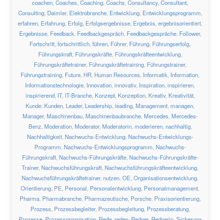
coachen
,
Coaches
,
Coaching
,
Coachs
,
Consultancy
,
Consultant
,
Consulting
,
Daimler
,
Elektrobranche
,
Entwicklung
,
Entwicklungsprogramm
,
erfahren
,
Erfahrung
,
Erfolg
,
Erfolgsergebnisse
,
Ergebnis
,
ergebnisorientiert
,
Ergebnisse
,
Feedback
,
Feedbackgespräch
,
Feedbackgespräche
,
Follower
,
Fortschritt
,
fortschrittlich
,
führen
,
Führer
,
Führung
,
Führungserfolg
,
Führungskraft
,
Führungskräfte
,
Führungskräfteentwicklung
,
Führungskräftetrainer
,
Führungskräftetraining
,
Führungstrainer
,
Führungstraining
,
Future
,
HR
,
Human Resources
,
Informatik
,
Information
,
Informationstechnologie
,
Innovation
,
innovativ
,
Inspiration
,
inspirieren
,
inspirierend
,
IT
,
IT-Branche
,
Konzept
,
Konzeption
,
Kreativ
,
Kreativität
,
Kunde
,
Kunden
,
Leader
,
Leadership
,
leading
,
Management
,
managen
,
Manager
,
Maschinenbau
,
Maschinenbaubranche
,
Mercedes
,
Mercedes-
Benz
,
Moderation
,
Moderator
,
Moderatorin
,
moderieren
,
nachhaltig
,
Nachhaltigkeit
,
Nachwuchs-Entwicklung
,
Nachwuchs-Entwicklungs-
Programm
,
Nachwuchs-Entwicklungsprogramm
,
Nachwuchs-
Führungskraft
,
Nachwuchs-Führungskräfte
,
Nachwuchs-Führungskräfte-
Trainer
,
Nachwuchsführungskraft
,
Nachwuchsführungskräfteentwicklung
,
Nachwuchsführungskräftetrainer
,
nutzen
,
OE
,
Organisationsentwicklung
,
Orientierung
,
PE
,
Personal
,
Personalentwicklung
,
Personalmanagement
,
Pharma
,
Pharmabranche
,
Pharmazeutische
,
Porsche
,
Praxisorientierung
,
Prozess
,
Prozessbegleiter
,
Prozessbegleitung
,
Prozessberatung
,
Prozesse
,
Prozessorganisation
,
Rede
,
reden
,
Redner
,
Rednerin
,
Sicherung