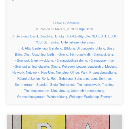
Leave a Comment
Posted on März 9, 2018 by
Alja Renk
Beratung
,
Beruf
,
Coaching
,
Erfolg
,
High-Quality-Life
,
NEUESTE BLOG
POSTS
,
Training
,
Unternehmensberatung
4
,
Alja
,
Begleitung
,
Beratung
,
Bildung
,
Bildungseinrichtung
,
Boss
,
Büro
,
Chef
,
Coaching
,
Delfs
,
Führung
,
Führungskraft
,
Führungskräfte
,
Führungskräfteentwicklung
,
Führungskräftetraining
,
Führungsseminar
,
Führungstraining
,
Galerie
,
Glacis
,
Kollegen
,
Leader
,
Leadership
,
Modern
,
Network
,
Netzwerk
,
Neu-Ulm
,
Nextstep
,
Office
,
Park
,
Prozessbegleitung
,
Räumlichkeiten
,
Renk
,
Roth
,
Schulung
,
Schulungsraum
,
Seminar
,
Seminarraum
,
Standort
,
Steig
,
Trainernetz
,
Trainernetzwerk
,
Training
,
Trainingszentrum
,
Ulm
,
Umzug
,
Unternehmensberatung
,
Veranstaltungsraum
,
Weiterbildung
,
Wiblinger
,
Workshop
,
Zentrum