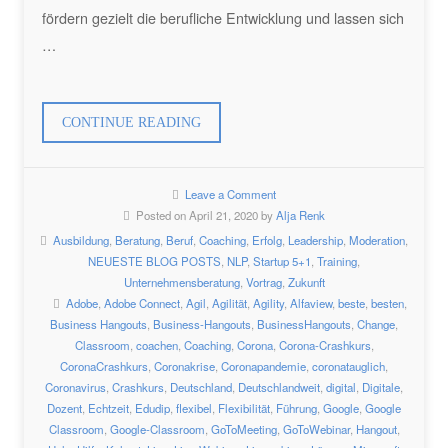
fördern gezielt die berufliche Entwicklung und lassen sich
…
„EINFACH
CONTINUE READING
VIRTUELL
LERNEN
Leave a Comment
MIT
Posted on April 21, 2020 by
Alja Renk
LIVE-
Ausbildung
,
Beratung
,
Beruf
,
Coaching
,
Erfolg
,
Leadership
,
Moderation
,
ONLINE-
NEUESTE BLOG POSTS
,
NLP
,
Startup 5+1
,
Training
,
SEMINAREN“
Unternehmensberatung
,
Vortrag
,
Zukunft
Adobe
,
Adobe Connect
,
Agil
,
Agilität
,
Agility
,
Alfaview
,
beste
,
besten
,
Business Hangouts
,
Business-Hangouts
,
BusinessHangouts
,
Change
,
Classroom
,
coachen
,
Coaching
,
Corona
,
Corona-Crashkurs
,
CoronaCrashkurs
,
Coronakrise
,
Coronapandemie
,
coronatauglich
,
Coronavirus
,
Crashkurs
,
Deutschland
,
Deutschlandweit
,
digital
,
Digitale
,
Dozent
,
Echtzeit
,
Edudip
,
flexibel
,
Flexibilität
,
Führung
,
Google
,
Google
Classroom
,
Google-Classroom
,
GoToMeeting
,
GoToWebinar
,
Hangout
,