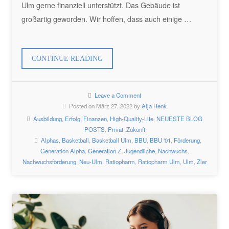
Ulm gerne finanziell unterstützt. Das Gebäude ist
großartig geworden. Wir hoffen, dass auch einige …
„SPENDE
CONTINUE READING
FÜR
DEN
Leave a Comment
ORANGE
Posted on März 27, 2022 by
Alja Renk
CAMPUS“
Ausbildung
,
Erfolg
,
Finanzen
,
High-Quality-Life
,
NEUESTE BLOG
POSTS
,
Privat
,
Zukunft
Alphas
,
Basketball
,
Basketball Ulm
,
BBU
,
BBU '01
,
Förderung
,
Generation Alpha
,
Generation Z
,
Jugendliche
,
Nachwuchs
,
Nachwuchsförderung
,
Neu-Ulm
,
Ratiopharm
,
Ratiopharm Ulm
,
Ulm
,
Zler