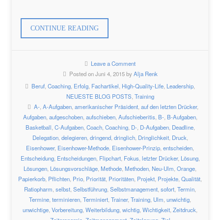
„WICHTIGES
CONTINUE READING
BESIEGT
DRINGENDES“
Leave a Comment
Posted on Juni 4, 2015 by
Alja Renk
Beruf
,
Coaching
,
Erfolg
,
Fachartikel
,
High-Quality-Life
,
Leadership
,
NEUESTE BLOG POSTS
,
Training
A-
,
A-Aufgaben
,
amerikanischer Präsident
,
auf den letzten Drücker
,
Aufgaben
,
aufgeschoben
,
aufschieben
,
Aufschieberitis
,
B-
,
B-Aufgaben
,
Basketball
,
C-Aufgaben
,
Coach
,
Coaching
,
D-
,
D-Aufgaben
,
Deadline
,
Delegation
,
delegieren
,
dringend
,
dringlich
,
Dringlichkeit
,
Druck
,
Eisenhower
,
Eisenhower-Methode
,
Eisenhower-Prinzip
,
entscheiden
,
Entscheidung
,
Entscheidungen
,
Flipchart
,
Fokus
,
letzter Drücker
,
Lösung
,
Lösungen
,
Lösungsvorschläge
,
Methode
,
Methoden
,
Neu-Ulm
,
Orange
,
Papierkorb
,
Pflichten
,
Prio
,
Priorität
,
Prioritäten
,
Projekt
,
Projekte
,
Qualität
,
Ratiopharm
,
selbst
,
Selbstführung
,
Selbstmanagement
,
sofort
,
Termin
,
Termine
,
terminieren
,
Terminiert
,
Trainer
,
Training
,
Ulm
,
unwichtig
,
unwichtige
,
Vorbereitung
,
Weiterbildung
,
wichtig
,
Wichtigkeit
,
Zeitdruck
,
Zeitersparnis
,
Zeitmanagement
,
Zeitplanung
,
Ziel