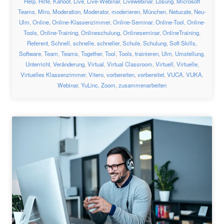
Help
,
Hilfe
,
Kahoot
,
Live
,
Live-Webinar
,
Livewebinar
,
Lösung
,
Microsoft
Teams
,
Miro
,
Moderation
,
Moderator
,
moderieren
,
München
,
Netucate
,
Neu-
Ulm
,
Online
,
Online-Klassenzimmer
,
Online-Seminar
,
Online-Tool
,
Online-
Tools
,
Online-Training
,
Onlineschulung
,
Onlineseminar
,
OnlineTraining
,
Referent
,
Schnell
,
schnelle
,
schneller
,
Schule
,
Schulung
,
Soft Skills
,
Software
,
Team
,
Teams
,
Together
,
Tool
,
Tools
,
trainieren
,
Ulm
,
Umstellung
,
Unterricht
,
Veränderung
,
Virtual
,
Virtual Classroom
,
Virtuell
,
Virtuelle
,
Virtuelles Klassenzimmer
,
Vitero
,
vorbereiten
,
vorbereitet
,
VUCA
,
VUKA
,
Webinar
,
YuLinc
,
Zoom
,
zusammenarbeiten