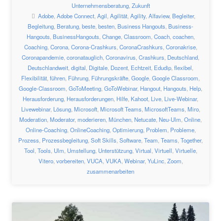
Unternehmensberatung
,
Zukunft
Adobe
,
Adobe Connect
,
Agil
,
Agilität
,
Agility
,
Alfaview
,
Begleiter
,
Begleitung
,
Beratung
,
beste
,
besten
,
Business Hangouts
,
Business-
Hangouts
,
BusinessHangouts
,
Change
,
Classroom
,
Coach
,
coachen
,
Coaching
,
Corona
,
Corona-Crashkurs
,
CoronaCrashkurs
,
Coronakrise
,
Coronapandemie
,
coronatauglich
,
Coronavirus
,
Crashkurs
,
Deutschland
,
Deutschlandweit
,
digital
,
Digitale
,
Dozent
,
Echtzeit
,
Edudip
,
flexibel
,
Flexibilität
,
führen
,
Führung
,
Führungskräfte
,
Google
,
Google Classroom
,
Google-Classroom
,
GoToMeeting
,
GoToWebinar
,
Hangout
,
Hangouts
,
Help
,
Herausforderung
,
Herausforderungen
,
Hilfe
,
Kahoot
,
Live
,
Live-Webinar
,
Livewebinar
,
Lösung
,
Microsoft
,
Microsoft Teams
,
MicrosoftTeams
,
Miro
,
Moderation
,
Moderator
,
moderieren
,
München
,
Netucate
,
Neu-Ulm
,
Online
,
Online-Coaching
,
OnlineCoaching
,
Optimierung
,
Problem
,
Probleme
,
Prozess
,
Prozessbegleitung
,
Soft Skills
,
Software
,
Team
,
Teams
,
Together
,
Tool
,
Tools
,
Ulm
,
Umstellung
,
Unterstützung
,
Virtual
,
Virtuell
,
Virtuelle
,
Vitero
,
vorbereiten
,
VUCA
,
VUKA
,
Webinar
,
YuLinc
,
Zoom
,
zusammenarbeiten