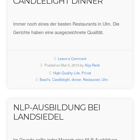
CANDLELIGHT DINNER
Immer noch eines der besten Restaurants in Ulm. Die
Gerichte haben eine ausgezeichnete Qualität.
Leave a Comment
Posted on Mai 5, 2013 by
Alja Renk
High-Quality-Life
,
Privat
Basil's
,
Candlelight
,
dinner
,
Restaurant
,
Ulm
NLP-AUSBILDUNG BEI
LANDSIEDEL
Im Grunde sollte jeder Mensch eine NLP-Ausbildung