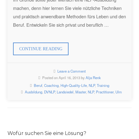
machen, denn hier lernen Sie viele nützliche Techniken
und praktisch anwendbare Methoden fürs Leben und den
Beruf. Entwickeln Sie sich privat und beruflich …
„NLP-
CONTINUE READING
AUSBILDUNG
BEI
Leave a Comment
LANDSIEDEL“
Posted on April 16, 2013 by
Alja Renk
Beruf
,
Coaching
,
High-Quality-Life
,
NLP
,
Training
Ausbildung
,
DVNLP
,
Landsiedel
,
Master
,
NLP
,
Practitioner
,
Ulm
Wofür suchen Sie eine Lösung?