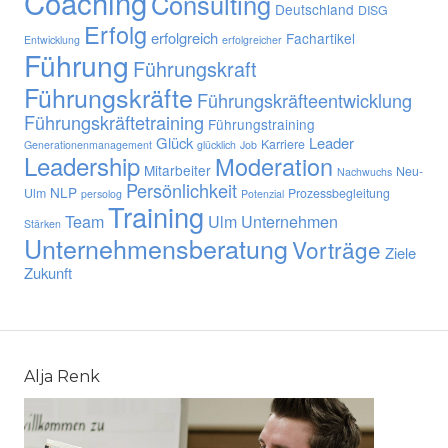
Coaching
Consulting
Deutschland
DISG
Erfolg
erfolgreich
Fachartikel
Entwicklung
erfolgreicher
Führung
Führungskraft
Führungskräfte
Führungskräfteentwicklung
Führungskräftetraining
Führungstraining
Glück
Leader
Karriere
Generationenmanagement
glücklich
Job
Leadership
Moderation
Mitarbeiter
Neu-
Nachwuchs
Persönlichkeit
NLP
Ulm
Prozessbegleitung
persolog
Potenzial
Training
Team
Ulm
Unternehmen
Stärken
Unternehmensberatung
Vorträge
Ziele
Zukunft
Alja Renk