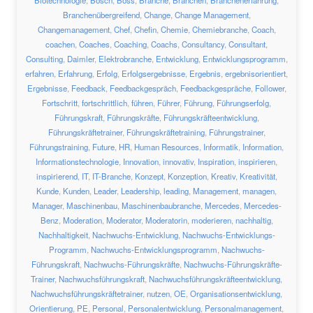
Biotechnologie
,
Bosch
,
Boss
,
Branche
,
Branchen
,
Branchenerfahrung
,
Branchenübergreifend
,
Change
,
Change Management
,
Changemanagement
,
Chef
,
Chefin
,
Chemie
,
Chemiebranche
,
Coach
,
coachen
,
Coaches
,
Coaching
,
Coachs
,
Consultancy
,
Consultant
,
Consulting
,
Daimler
,
Elektrobranche
,
Entwicklung
,
Entwicklungsprogramm
,
erfahren
,
Erfahrung
,
Erfolg
,
Erfolgsergebnisse
,
Ergebnis
,
ergebnisorientiert
,
Ergebnisse
,
Feedback
,
Feedbackgespräch
,
Feedbackgespräche
,
Follower
,
Fortschritt
,
fortschrittlich
,
führen
,
Führer
,
Führung
,
Führungserfolg
,
Führungskraft
,
Führungskräfte
,
Führungskräfteentwicklung
,
Führungskräftetrainer
,
Führungskräftetraining
,
Führungstrainer
,
Führungstraining
,
Future
,
HR
,
Human Resources
,
Informatik
,
Information
,
Informationstechnologie
,
Innovation
,
innovativ
,
Inspiration
,
inspirieren
,
inspirierend
,
IT
,
IT-Branche
,
Konzept
,
Konzeption
,
Kreativ
,
Kreativität
,
Kunde
,
Kunden
,
Leader
,
Leadership
,
leading
,
Management
,
managen
,
Manager
,
Maschinenbau
,
Maschinenbaubranche
,
Mercedes
,
Mercedes-
Benz
,
Moderation
,
Moderator
,
Moderatorin
,
moderieren
,
nachhaltig
,
Nachhaltigkeit
,
Nachwuchs-Entwicklung
,
Nachwuchs-Entwicklungs-
Programm
,
Nachwuchs-Entwicklungsprogramm
,
Nachwuchs-
Führungskraft
,
Nachwuchs-Führungskräfte
,
Nachwuchs-Führungskräfte-
Trainer
,
Nachwuchsführungskraft
,
Nachwuchsführungskräfteentwicklung
,
Nachwuchsführungskräftetrainer
,
nutzen
,
OE
,
Organisationsentwicklung
,
Orientierung
,
PE
,
Personal
,
Personalentwicklung
,
Personalmanagement
,