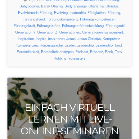
Babyboomer
,
Barak Obama
,
Bodylanguage
,
Charisma
,
Christus
,
Evolvierende Führung
,
Evolving Leadership
,
Fähigkeiten
,
Führung
,
Führungshand
,
Führungskompetenz
,
Führungskompetenzen
,
Führungskraft
,
Führungskräfte
,
Führungskräfteentwicklung
,
Führungsstil
,
Generation Y
,
Generation Z
,
Generationen
,
Generationenmanagement
,
Inspiration
,
Inspire
,
inspirieren
,
Jesus
,
Jesus Christus
,
Kompetenz
,
Kompetenzen
,
Körpersprache
,
Leader
,
Leadership
,
Leadership Hand
,
Persönlichkeit
,
Persönlichkeitstypen
,
Podcast
,
Präsenz
,
Renk
,
Tony
Robbins
,
Youngsters
EINFACH VIRTUELL
LERNEN MIT LIVE-
ONLINE-SEMINAREN