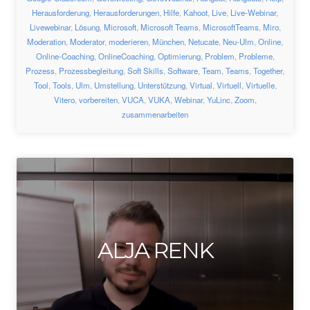
Herausforderung
,
Herausforderungen
,
Hilfe
,
Kahoot
,
Live
,
Live-Webinar
,
Livewebinar
,
Lösung
,
Microsoft
,
Microsoft Teams
,
MicrosoftTeams
,
Miro
,
Moderation
,
Moderator
,
moderieren
,
München
,
Netucate
,
Neu-Ulm
,
Online
,
Online-Coaching
,
OnlineCoaching
,
Optimierung
,
Problem
,
Probleme
,
Prozess
,
Prozessbegleitung
,
Soft Skills
,
Software
,
Team
,
Teams
,
Together
,
Tool
,
Tools
,
Ulm
,
Umstellung
,
Unterstützung
,
Virtual
,
Virtuell
,
Virtuelle
,
Vitero
,
vorbereiten
,
VUCA
,
VUKA
,
Webinar
,
YuLinc
,
Zoom
,
zusammenarbeiten
ALJA RENK