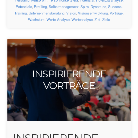
Potenziale
,
Profiling
,
Selbstmanagement
,
Spiral Dynamics
,
Success
,
Training
,
Unternehmensberatung
,
Vision
,
Visionsentwicklung
,
Vorträge
,
Wachstum
,
Werte-Analyse
,
Werteanalyse
,
Ziel
,
Ziele
INSPIRIERENDE
VORTRÄGE