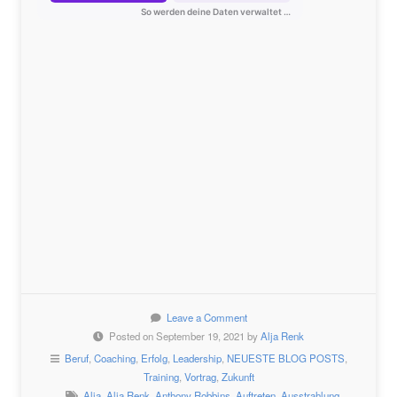
Leave a Comment
Posted on September 19, 2021 by
Alja Renk
Beruf
,
Coaching
,
Erfolg
,
Leadership
,
NEUESTE BLOG POSTS
,
Training
,
Vortrag
,
Zukunft
Alja
,
Alja Renk
,
Anthony Robbins
,
Auftreten
,
Ausstrahlung
,