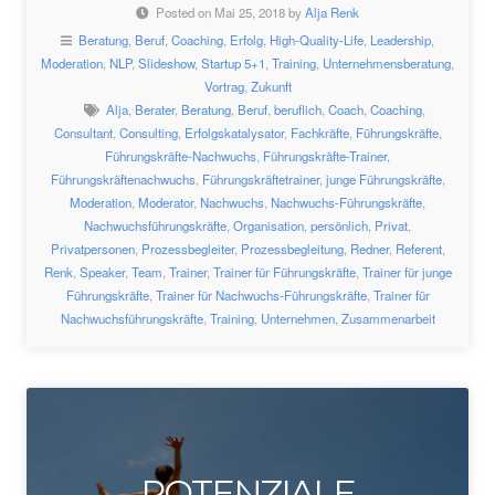
Posted on Mai 25, 2018 by
Alja Renk
Beratung
,
Beruf
,
Coaching
,
Erfolg
,
High-Quality-Life
,
Leadership
,
Moderation
,
NLP
,
Slideshow
,
Startup 5+1
,
Training
,
Unternehmensberatung
,
Vortrag
,
Zukunft
Alja
,
Berater
,
Beratung
,
Beruf
,
beruflich
,
Coach
,
Coaching
,
Consultant
,
Consulting
,
Erfolgskatalysator
,
Fachkräfte
,
Führungskräfte
,
Führungskräfte-Nachwuchs
,
Führungskräfte-Trainer
,
Führungskräftenachwuchs
,
Führungskräftetrainer
,
junge Führungskräfte
,
Moderation
,
Moderator
,
Nachwuchs
,
Nachwuchs-Führungskräfte
,
Nachwuchsführungskräfte
,
Organisation
,
persönlich
,
Privat
,
Privatpersonen
,
Prozessbegleiter
,
Prozessbegleitung
,
Redner
,
Referent
,
Renk
,
Speaker
,
Team
,
Trainer
,
Trainer für Führungskräfte
,
Trainer für junge
Führungskräfte
,
Trainer für Nachwuchs-Führungskräfte
,
Trainer für
Nachwuchsführungskräfte
,
Training
,
Unternehmen
,
Zusammenarbeit
POTENZIALE