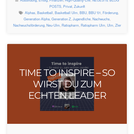
Ausbildung
,
Erfolg
,
Finanzen
,
High-Quality-Life
,
NEUESTE BLOG
POSTS
,
Privat
,
Zukunft
Alphas
,
Basketball
,
Basketball Ulm
,
BBU
,
BBU '01
,
Förderung
,
Generation Alpha
,
Generation Z
,
Jugendliche
,
Nachwuchs
,
Nachwuchsförderung
,
Neu-Ulm
,
Ratiopharm
,
Ratiopharm Ulm
,
Ulm
,
Zler
TIME TO INSPIRE – SO
WIRST DU ZUM
ECHTEN LEADER