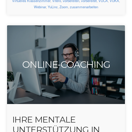
Virtuelles Klassenzimmer
,
Vitero
,
vorbereiten
,
vorbereitet
,
VUCA
,
VUKA
,
Webinar
,
YuLinc
,
Zoom
,
zusammenarbeiten
ONLINE-COACHING
IHRE MENTALE
UNTERSTÜTZUNG IN