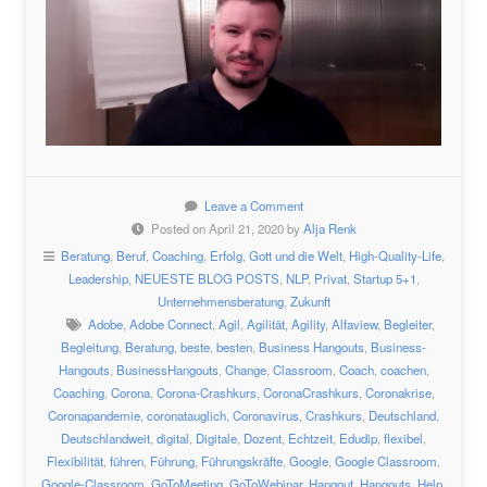
Leave a Comment
Posted on April 21, 2020 by
Alja Renk
Beratung
,
Beruf
,
Coaching
,
Erfolg
,
Gott und die Welt
,
High-Quality-Life
,
Leadership
,
NEUESTE BLOG POSTS
,
NLP
,
Privat
,
Startup 5+1
,
Unternehmensberatung
,
Zukunft
Adobe
,
Adobe Connect
,
Agil
,
Agilität
,
Agility
,
Alfaview
,
Begleiter
,
Begleitung
,
Beratung
,
beste
,
besten
,
Business Hangouts
,
Business-
Hangouts
,
BusinessHangouts
,
Change
,
Classroom
,
Coach
,
coachen
,
Coaching
,
Corona
,
Corona-Crashkurs
,
CoronaCrashkurs
,
Coronakrise
,
Coronapandemie
,
coronatauglich
,
Coronavirus
,
Crashkurs
,
Deutschland
,
Deutschlandweit
,
digital
,
Digitale
,
Dozent
,
Echtzeit
,
Edudip
,
flexibel
,
Flexibilität
,
führen
,
Führung
,
Führungskräfte
,
Google
,
Google Classroom
,
Google-Classroom
,
GoToMeeting
,
GoToWebinar
,
Hangout
,
Hangouts
,
Help
,