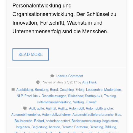
Personalentwicklung und
Organisationsentwicklung. Der Schlüssel zu
Innovation, Fortschritt, Wachstum und
Unternehmenserfolg sind die Menschen.
READ MORE
Leave a Comment
Posted on Juni 27, 2017 by
Alja Renk
Ausbildung
,
Beratung
,
Beruf
,
Coaching
,
Erfolg
,
Leadership
,
Moderation
,
NLP
,
Produkte + Dienstleistungen
,
Slideshow
,
Startup 5+1
,
Training
,
Unternehmensberatung
,
Vortrag
,
Zukunft
Agil
,
agile
,
Agilität
,
Agility
,
Automobil
,
Automobilbranche
,
Automobilhersteller
,
Automobilzulieferer
,
Automobilzuliefererbranche
,
Bau
,
Baubranche
,
Bedarf
,
bedarfsorientiert
,
Bedarfsorientierung
,
begeistern
,
begleiten
,
Begleitung
,
beraten
,
Berater
,
Beraterin
,
Beratung
,
Bildung
,