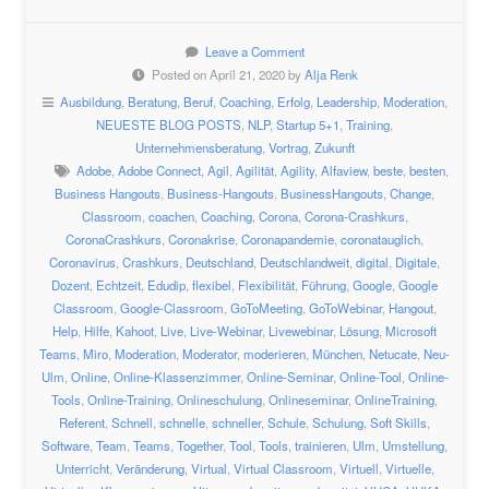
Leave a Comment
Posted on April 21, 2020 by
Alja Renk
Ausbildung
,
Beratung
,
Beruf
,
Coaching
,
Erfolg
,
Leadership
,
Moderation
,
NEUESTE BLOG POSTS
,
NLP
,
Startup 5+1
,
Training
,
Unternehmensberatung
,
Vortrag
,
Zukunft
Adobe
,
Adobe Connect
,
Agil
,
Agilität
,
Agility
,
Alfaview
,
beste
,
besten
,
Business Hangouts
,
Business-Hangouts
,
BusinessHangouts
,
Change
,
Classroom
,
coachen
,
Coaching
,
Corona
,
Corona-Crashkurs
,
CoronaCrashkurs
,
Coronakrise
,
Coronapandemie
,
coronatauglich
,
Coronavirus
,
Crashkurs
,
Deutschland
,
Deutschlandweit
,
digital
,
Digitale
,
Dozent
,
Echtzeit
,
Edudip
,
flexibel
,
Flexibilität
,
Führung
,
Google
,
Google
Classroom
,
Google-Classroom
,
GoToMeeting
,
GoToWebinar
,
Hangout
,
Help
,
Hilfe
,
Kahoot
,
Live
,
Live-Webinar
,
Livewebinar
,
Lösung
,
Microsoft
Teams
,
Miro
,
Moderation
,
Moderator
,
moderieren
,
München
,
Netucate
,
Neu-
Ulm
,
Online
,
Online-Klassenzimmer
,
Online-Seminar
,
Online-Tool
,
Online-
Tools
,
Online-Training
,
Onlineschulung
,
Onlineseminar
,
OnlineTraining
,
Referent
,
Schnell
,
schnelle
,
schneller
,
Schule
,
Schulung
,
Soft Skills
,
Software
,
Team
,
Teams
,
Together
,
Tool
,
Tools
,
trainieren
,
Ulm
,
Umstellung
,
Unterricht
,
Veränderung
,
Virtual
,
Virtual Classroom
,
Virtuell
,
Virtuelle
,