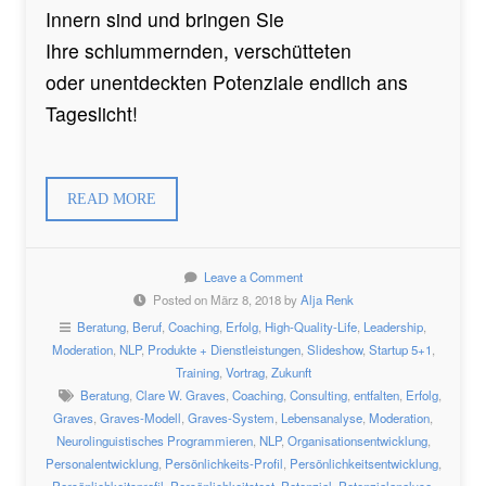
Innern sind und bringen Sie
Ihre schlummernden, verschütteten
oder unentdeckten Potenziale endlich ans
Tageslicht!
READ MORE
Leave a Comment
Posted on März 8, 2018 by
Alja Renk
Beratung
,
Beruf
,
Coaching
,
Erfolg
,
High-Quality-Life
,
Leadership
,
Moderation
,
NLP
,
Produkte + Dienstleistungen
,
Slideshow
,
Startup 5+1
,
Training
,
Vortrag
,
Zukunft
Beratung
,
Clare W. Graves
,
Coaching
,
Consulting
,
entfalten
,
Erfolg
,
Graves
,
Graves-Modell
,
Graves-System
,
Lebensanalyse
,
Moderation
,
Neurolinguistisches Programmieren
,
NLP
,
Organisationsentwicklung
,
Personalentwicklung
,
Persönlichkeits-Profil
,
Persönlichkeitsentwicklung
,
Persönlichkeitsprofil
,
Persönlichkeitstest
,
Potenzial
,
Potenzialanalyse
,