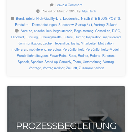
Leave a Comment
Posted on März 7, 2018 by
Alja Renk
Beruf
,
Erfolg
,
High-Quality-Life
,
Leadership
,
NEUESTE BLOG POSTS
,
Produkte + Dienstleistungen
,
Slideshow
,
Startup 5+1
,
Vortrag
,
Zukunft
Anreize
,
anschaulich
,
begeisternde
,
Begeisterung
,
Comedian
,
DISG
,
Flipchart
,
Führung
,
Führungskräfte
,
Future
,
Humor
,
Inspiration
,
inspirierend
,
Kommunikation
,
Lachen
,
lebendige
,
lustig
,
Mitarbeiter
,
Motivation
,
motivieren
,
motivierend
,
persolog
,
Persönlichkeit
,
Persönlichkeits-Modell
,
Persönlichkeitstypen
,
PowerPoint
,
Rede
,
Redner
,
Referat
,
Referent
,
Speach
,
Speaker
,
Stand-up-Comedy
,
Team
,
Unterhaltung
,
Vortrag
,
Vorträge
,
Vortragsredner
,
Zukunft
,
Zusammenarbeit
PROZESSBEGLEITUNG