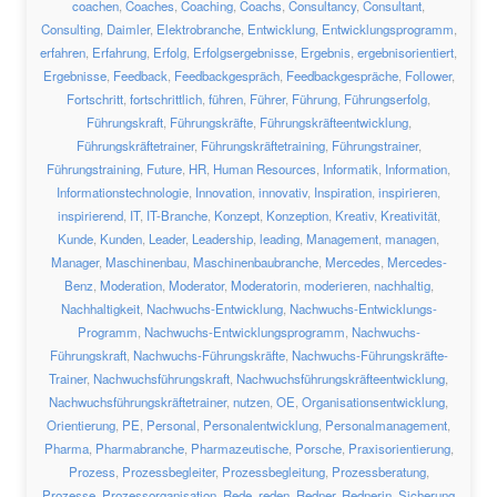
coachen
,
Coaches
,
Coaching
,
Coachs
,
Consultancy
,
Consultant
,
Consulting
,
Daimler
,
Elektrobranche
,
Entwicklung
,
Entwicklungsprogramm
,
erfahren
,
Erfahrung
,
Erfolg
,
Erfolgsergebnisse
,
Ergebnis
,
ergebnisorientiert
,
Ergebnisse
,
Feedback
,
Feedbackgespräch
,
Feedbackgespräche
,
Follower
,
Fortschritt
,
fortschrittlich
,
führen
,
Führer
,
Führung
,
Führungserfolg
,
Führungskraft
,
Führungskräfte
,
Führungskräfteentwicklung
,
Führungskräftetrainer
,
Führungskräftetraining
,
Führungstrainer
,
Führungstraining
,
Future
,
HR
,
Human Resources
,
Informatik
,
Information
,
Informationstechnologie
,
Innovation
,
innovativ
,
Inspiration
,
inspirieren
,
inspirierend
,
IT
,
IT-Branche
,
Konzept
,
Konzeption
,
Kreativ
,
Kreativität
,
Kunde
,
Kunden
,
Leader
,
Leadership
,
leading
,
Management
,
managen
,
Manager
,
Maschinenbau
,
Maschinenbaubranche
,
Mercedes
,
Mercedes-
Benz
,
Moderation
,
Moderator
,
Moderatorin
,
moderieren
,
nachhaltig
,
Nachhaltigkeit
,
Nachwuchs-Entwicklung
,
Nachwuchs-Entwicklungs-
Programm
,
Nachwuchs-Entwicklungsprogramm
,
Nachwuchs-
Führungskraft
,
Nachwuchs-Führungskräfte
,
Nachwuchs-Führungskräfte-
Trainer
,
Nachwuchsführungskraft
,
Nachwuchsführungskräfteentwicklung
,
Nachwuchsführungskräftetrainer
,
nutzen
,
OE
,
Organisationsentwicklung
,
Orientierung
,
PE
,
Personal
,
Personalentwicklung
,
Personalmanagement
,
Pharma
,
Pharmabranche
,
Pharmazeutische
,
Porsche
,
Praxisorientierung
,
Prozess
,
Prozessbegleiter
,
Prozessbegleitung
,
Prozessberatung
,
Prozesse
,
Prozessorganisation
,
Rede
,
reden
,
Redner
,
Rednerin
,
Sicherung