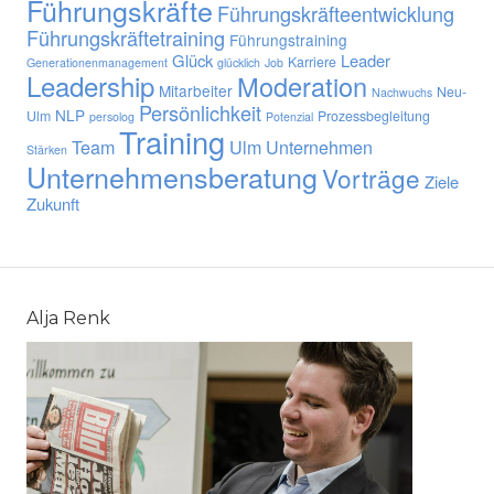
Führungskräfte
Führungskräfteentwicklung
Führungskräftetraining
Führungstraining
Glück
Leader
Karriere
Generationenmanagement
glücklich
Job
Leadership
Moderation
Mitarbeiter
Neu-
Nachwuchs
Persönlichkeit
NLP
Ulm
Prozessbegleitung
persolog
Potenzial
Training
Team
Ulm
Unternehmen
Stärken
Unternehmensberatung
Vorträge
Ziele
Zukunft
Alja Renk