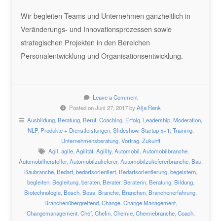
Wir begleiten Teams und Unternehmen ganzheitlich in
Veränderungs- und Innovationsprozessen sowie
strategischen Projekten in den Bereichen
Personalentwicklung und Organisationsentwicklung.
Leave a Comment
Posted on Juni 27, 2017 by
Alja Renk
Ausbildung
,
Beratung
,
Beruf
,
Coaching
,
Erfolg
,
Leadership
,
Moderation
,
NLP
,
Produkte + Dienstleistungen
,
Slideshow
,
Startup 5+1
,
Training
,
Unternehmensberatung
,
Vortrag
,
Zukunft
Agil
,
agile
,
Agilität
,
Agility
,
Automobil
,
Automobilbranche
,
Automobilhersteller
,
Automobilzulieferer
,
Automobilzuliefererbranche
,
Bau
,
Baubranche
,
Bedarf
,
bedarfsorientiert
,
Bedarfsorientierung
,
begeistern
,
begleiten
,
Begleitung
,
beraten
,
Berater
,
Beraterin
,
Beratung
,
Bildung
,
Biotechnologie
,
Bosch
,
Boss
,
Branche
,
Branchen
,
Branchenerfahrung
,
Branchenübergreifend
,
Change
,
Change Management
,
Changemanagement
,
Chef
,
Chefin
,
Chemie
,
Chemiebranche
,
Coach
,