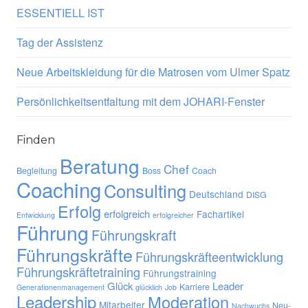
ESSENTIELL IST
Tag der Assistenz
Neue Arbeitskleidung für die Matrosen vom Ulmer Spatz
Persönlichkeitsentfaltung mit dem JOHARI-Fenster
Finden
Beratung
Chef
Begleitung
Boss
Coach
Coaching
Consulting
Deutschland
DISG
Erfolg
erfolgreich
Fachartikel
Entwicklung
erfolgreicher
Führung
Führungskraft
Führungskräfte
Führungskräfteentwicklung
Führungskräftetraining
Führungstraining
Glück
Leader
Karriere
Generationenmanagement
glücklich
Job
Leadership
Moderation
Mitarbeiter
Neu-
Nachwuchs