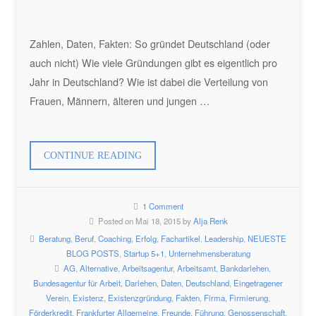
Zahlen, Daten, Fakten: So gründet Deutschland (oder
auch nicht) Wie viele Gründungen gibt es eigentlich pro
Jahr in Deutschland? Wie ist dabei die Verteilung von
Frauen, Männern, älteren und jungen …
„SO
CONTINUE READING
GRÜNDET
DEUTSCHLAND“
1 Comment
Posted on Mai 18, 2015 by
Alja Renk
Beratung
,
Beruf
,
Coaching
,
Erfolg
,
Fachartikel
,
Leadership
,
NEUESTE
BLOG POSTS
,
Startup 5+1
,
Unternehmensberatung
AG
,
Alternative
,
Arbeitsagentur
,
Arbeitsamt
,
Bankdarlehen
,
Bundesagentur für Arbeit
,
Darlehen
,
Daten
,
Deutschland
,
Eingetragener
Verein
,
Existenz
,
Existenzgründung
,
Fakten
,
Firma
,
Firmierung
,
Förderkredit
,
Frankfurter Allgemeine
,
Freunde
,
Führung
,
Genossenschaft
,