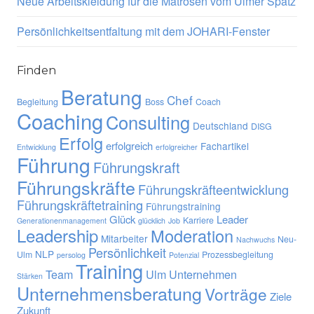
Neue Arbeitskleidung für die Matrosen vom Ulmer Spatz
Persönlichkeitsentfaltung mit dem JOHARI-Fenster
Finden
Beratung
Chef
Begleitung
Boss
Coach
Coaching
Consulting
Deutschland
DISG
Erfolg
erfolgreich
Fachartikel
Entwicklung
erfolgreicher
Führung
Führungskraft
Führungskräfte
Führungskräfteentwicklung
Führungskräftetraining
Führungstraining
Glück
Leader
Karriere
Generationenmanagement
glücklich
Job
Leadership
Moderation
Mitarbeiter
Neu-
Nachwuchs
Persönlichkeit
NLP
Ulm
Prozessbegleitung
persolog
Potenzial
Training
Team
Ulm
Unternehmen
Stärken
Unternehmensberatung
Vorträge
Ziele
Zukunft