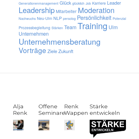
Glück
Leader
Karriere
Generationenmanagement
glücklich
Job
Leadership
Moderation
Mitarbeiter
Persönlichkeit
NLP
Neu-Ulm
Nachwuchs
persolog
Potenzial
Training
Team
Ulm
Prozessbegleitung
Stärken
Unternehmen
Unternehmensberatung
Vorträge
Ziele
Zukunft
Alja
Offene
Renk
Stärke
Renk
Seminare
Wappen
entwickeln